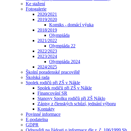
Ke stažení
Fotogalerie
2020⁄2021
2019⁄2020
Komiks - domácí výuka
2018⁄2019
Olympiáda
2021⁄2022
Olympiáda 22
2022⁄2023
2023⁄2024
Olympiáda 2024
2024⁄2025
Školní poradenské pracoviště
Školská rada
Spolek rodičů při ZŠ v Nákle
Spolek rodičů při ZŠ v Nákle
Financování SR
Stanovy Spolku rodičů při ZŠ Náklo
Zápisy z členských schůzí, jednání výboru
Kontakty
Povinné informace
E-podatelna
GDPR
Odpovědi na žádosti o informace dle z. č. 106⁄1999 Sb.