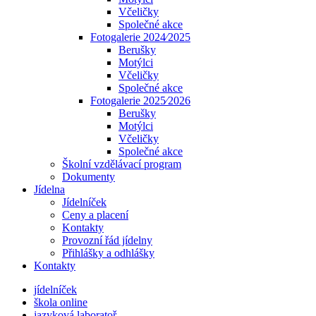
Včeličky
Společné akce
Fotogalerie 2024⁄2025
Berušky
Motýlci
Včeličky
Společné akce
Fotogalerie 2025⁄2026
Berušky
Motýlci
Včeličky
Společné akce
Školní vzdělávací program
Dokumenty
Jídelna
Jídelníček
Ceny a placení
Kontakty
Provozní řád jídelny
Přihlášky a odhlášky
Kontakty
jídelníček
škola online
jazyková laboratoř