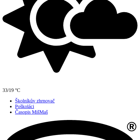
33/19 °C
Školníkův zhrnovač
Poškoláci
Časopis MišMaš