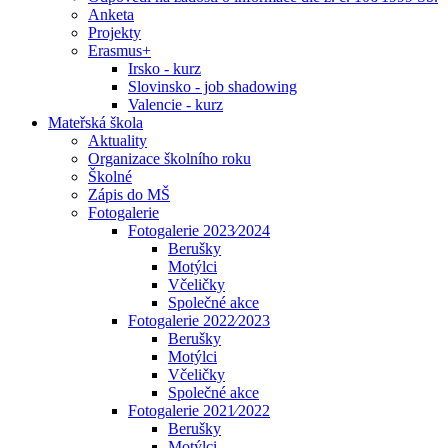
Anketa
Projekty
Erasmus+
Irsko - kurz
Slovinsko - job shadowing
Valencie - kurz
Mateřská škola
Aktuality
Organizace školního roku
Školné
Zápis do MŠ
Fotogalerie
Fotogalerie 2023⁄2024
Berušky
Motýlci
Včeličky
Společné akce
Fotogalerie 2022⁄2023
Berušky
Motýlci
Včeličky
Společné akce
Fotogalerie 2021⁄2022
Berušky
Motýlci