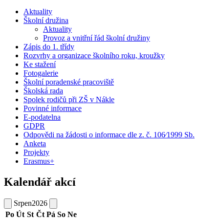
Aktuality
Školní družina
Aktuality
Provoz a vnitřní řád školní družiny
Zápis do 1. třídy
Rozvrhy a organizace školního roku, kroužky
Ke stažení
Fotogalerie
Školní poradenské pracoviště
Školská rada
Spolek rodičů při ZŠ v Nákle
Povinné informace
E-podatelna
GDPR
Odpovědi na žádosti o informace dle z. č. 106⁄1999 Sb.
Anketa
Projekty
Erasmus+
Kalendář akcí
Srpen
2026
Po
Út
St
Čt
Pá
So
Ne