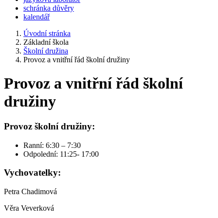
schránka důvěry
kalendář
Úvodní stránka
Základní škola
Školní družina
Provoz a vnitřní řád školní družiny
Provoz a vnitřní řád školní
družiny
Provoz školní družiny:
Ranní: 6:30 – 7:30
Odpolední: 11:25- 17:00
Vychovatelky:
Petra Chadimová
Věra Veverková