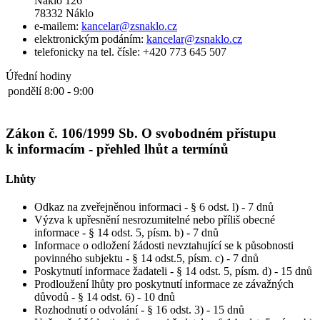
Náklo 126
78332 Náklo
e-mailem:
kancelar@zsnaklo.cz
elektronickým podáním:
kancelar@zsnaklo.cz
telefonicky na tel. čísle: +420 773 645 507
Úřední hodiny
pondělí
8:00 - 9:00
Zákon č. 106/1999 Sb. O svobodném přístupu
k informacím - přehled lhůt a termínů
Lhůty
Odkaz na zveřejněnou informaci - § 6 odst. l) - 7 dnů
Výzva k upřesnění nesrozumitelné nebo příliš obecné
informace - § 14 odst. 5, písm. b) - 7 dnů
Informace o odložení žádosti nevztahující se k působnosti
povinného subjektu - § 14 odst.5, písm. c) - 7 dnů
Poskytnutí informace žadateli - § 14 odst. 5, písm. d) - 15 dnů
Prodloužení lhůty pro poskytnutí informace ze závažných
důvodů - § 14 odst. 6) - 10 dnů
Rozhodnutí o odvolání - § 16 odst. 3) - 15 dnů