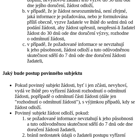
dne jejího doručení, žádost odloží,
v případě, že je žádost nesrozumitelná, není zřejmé,
jaká informace je požadována, nebo je formulována
příliš obecně, vyzve žadatele ve lhůtě do sedmi dnů od
podání žádosti, aby žádost upřesnil, neupřesní-li žadatel
žádost do 30 dnů ode dne doručení výzvy, rozhodne
o odmítnutí žádosti,
v případě, že požadované informace se nevztahují
k jeho působnosti, žádost odloží a tuto odůvodněnou
skutečnost sdělí do 7 dnů ode dne doručení žádosti
žadateli,
Jaký bude postup povinného subjektu
Pokud povinný subjekt žádosti, byť i jen zčásti, nevyhoví,
vydá ve lhůtě pro vyřízení žádosti rozhodnutí o odmítnutí
žádosti, popřípadě o odmítnutí části žádosti (dále jen
"rozhodnutí o odmítnutí žádosti"), s výjimkou případů, kdy se
žádost odloží.
Povinný subjekt žádost odloží, pokud:
se požadované informace nevztahují k jeho působnosti
a tuto odůvodněnou skutečnost sdělí do 7 dnů ode dne
doručení žádosti žadateli,
bránil nedostatek údajů o žadateli postupu vyřízení