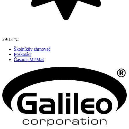
29/13 °C
Školníkův zhrnovač
Poškoláci
Časopis MišMaš