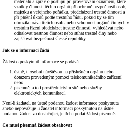
materiálů a zpráv o postupu při prověřování oznámení, které
vznikly činností těchto orgánů při ochraně bezpečnosti osob,
majetku a veřejného pořádku, předcházení trestné činnosti a
při plnění úkolů podle trestního řádu, pokud by se tím
ohrozila práva třetích osob anebo schopnost orgánů činných v
trestním řízení předcházet trestné činnosti, vyhledávat nebo
odhalovat trestnou činnost nebo stíhat trestné činy nebo
zajišťovat bezpečnost České republiky.
Jak se o informaci žádá
Žádost o poskytnutí informace se podává
ústně, tj osobní návštěvou na příslušném orgánu nebo
dotazem provedeným pomocí telekomunikačního zařízení
nebo
písemně, a to i prostřednictvím sítě nebo služby
elektronických komunikací.
Není-li žadateli na ústně podanou žádost informace poskytnuta
anebo nepovažuje-li žadatel informaci poskytnutou na ústně
podanou žádost za dostačující, je třeba podat žádost písemně.
Co musí písemná žádost obsahovat