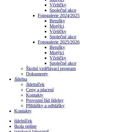
Včeličky
Společné akce
Fotogalerie 2024⁄2025
Berušky
Motýlci
Včeličky
Společné akce
Fotogalerie 2025⁄2026
Berušky
Motýlci
Včeličky
Společné akce
Školní vzdělávací program
Dokumenty
Jídelna
Jídelníček
Ceny a placení
Kontakty
Provozní řád jídelny
Přihlášky a odhlášky
Kontakty
jídelníček
škola online
jazyková laboratoř