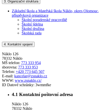
3.
Organizační struktura
Základní škola a Mateřská škola Náklo, okres Olomouc,
příspěvková organizace
Školní poradenské pracoviště
Školní jídelna
Školní družina
Školská rada
4.
Kontaktní spojení
Náklo 126
78332 Náklo
MŠ telefon:
773 333 954
sborovna:
773 333 953
Telefon:
+420 773 645 507
E-mail:
kancelar@zsnaklo.cz
WWW:
www.zsnaklo.cz/
ID Datové schránky:
3wmmfke
4.1
Kontaktní poštovní adresa
Náklo 126
78332 Náklo