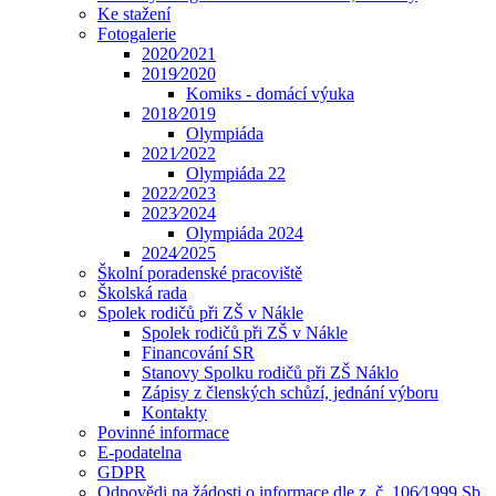
Ke stažení
Fotogalerie
2020⁄2021
2019⁄2020
Komiks - domácí výuka
2018⁄2019
Olympiáda
2021⁄2022
Olympiáda 22
2022⁄2023
2023⁄2024
Olympiáda 2024
2024⁄2025
Školní poradenské pracoviště
Školská rada
Spolek rodičů při ZŠ v Nákle
Spolek rodičů při ZŠ v Nákle
Financování SR
Stanovy Spolku rodičů při ZŠ Náklo
Zápisy z členských schůzí, jednání výboru
Kontakty
Povinné informace
E-podatelna
GDPR
Odpovědi na žádosti o informace dle z. č. 106⁄1999 Sb.