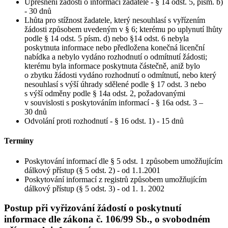
Upřesnění žádosti o informaci žadatele - § 14 odst. 5, písm. b)
- 30 dnů
Lhůta pro stížnost žadatele, který nesouhlasí s vyřízením
žádosti způsobem uvedeným v § 6; kterému po uplynutí lhůty
podle § 14 odst. 5 písm. d) nebo §14 odst. 6 nebyla
poskytnuta informace nebo předložena konečná licenční
nabídka a nebylo vydáno rozhodnutí o odmítnutí žádosti;
kterému byla informace poskytnuta částečně, aniž bylo
o zbytku žádosti vydáno rozhodnutí o odmítnutí, nebo který
nesouhlasí s výší úhrady sdělené podle § 17 odst. 3 nebo
s výší odměny podle § 14a odst. 2, požadovanými
v souvislosti s poskytováním informací - § 16a odst. 3 –
30 dnů
Odvolání proti rozhodnutí - § 16 odst. 1) - 15 dnů
Termíny
Poskytování informací dle § 5 odst. 1 způsobem umožňujícím
dálkový přístup (§ 5 odst. 2) - od 1.1.2001
Poskytování informací z registrů způsobem umožňujícím
dálkový přístup (§ 5 odst. 3) - od 1. 1. 2002
Postup při vyřizování žádostí o poskytnutí
informace dle zákona č. 106/99 Sb., o svobodném