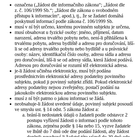
označena („žádost dle informačního zákona“; „žádost dle
z. č. 106/1999 Sb.“; „žádost dle zákona o svobodném
přístupu k informacím“, apod.), tj., že se žadatel domáhá
poskytnutí informací podle zákona č. 106/1999 Sb.
musí v ní být určeno, kterému povinném subjektu je určena,
musí obsahovat u fyzické osoby: jméno, příjmení, datum
narození, adresu trvalého pobytu nebo, není-li přihlášena k
trvalému pobytu, adresu bydliště a adresu pro doručování, liší-
li se od adresy trvalého pobytu nebo bydliště a u právnické
osoby: název, identifikační číslo osoby, adresu sídla a adresu
pro doručování, liší-li se od adresy sídla, která žádost podává.
Adresou pro doručování se rozumí též elektronická adresa.
je-li žádost učiněna elektronicky, musí být podána
prostřednictvím elektronické adresy podatelny povinného
subjektu, pokud ji povinný subjekt zřídil. Pokud elektronické
adresy podatelny nejsou zveřejněny, postačí podání na
jakoukoliv elektronickou adresu povinného subjektu.
musí z ní být patrno o jakou informaci se žádá.
neobsahuje-li žádost uvedené údaje, povinný subjekt posoudí
ve smyslu ust. § 14 odst. 5 zákona žádost a:
brání-li nedostatek údajů o žadateli podle odstavce 2
postupu vyřízení žádosti o informaci podle tohoto
zákona, zejména podle § 14a nebo 15, vyzve žadatele
ve lhůtě do 7 dnů ode dne podání žádosti, aby žádost
doplnil; nevyhoví-li žadatel této výzvě do 30 dnů ode