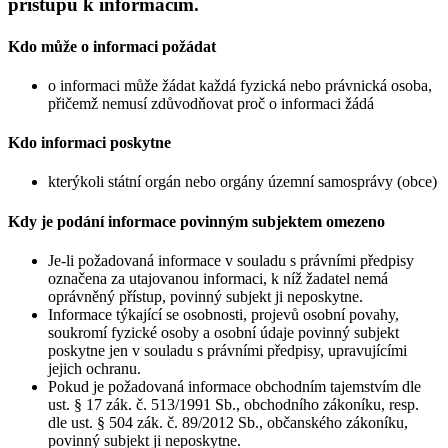
přístupu k informacím.
Kdo může o informaci požádat
o informaci může žádat každá fyzická nebo právnická osoba,
přičemž nemusí zdůvodňovat proč o informaci žádá
Kdo informaci poskytne
kterýkoli státní orgán nebo orgány územní samosprávy (obce)
Kdy je podání informace povinným subjektem omezeno
Je-li požadovaná informace v souladu s právními předpisy
označena za utajovanou informaci, k níž žadatel nemá
oprávněný přístup, povinný subjekt ji neposkytne.
Informace týkající se osobnosti, projevů osobní povahy,
soukromí fyzické osoby a osobní údaje povinný subjekt
poskytne jen v souladu s právními předpisy, upravujícími
jejich ochranu.
Pokud je požadovaná informace obchodním tajemstvím dle
ust. § 17 zák. č. 513/1991 Sb., obchodního zákoníku, resp.
dle ust. § 504 zák. č. 89/2012 Sb., občanského zákoníku,
povinný subjekt ji neposkytne.