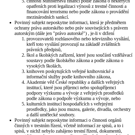
činnosti Ministerstva financí podle zákona o některých
opatřeních proti legalizaci výnosů z trestné činnosti a
financování terorismu nebo podle zákona o provádění
mezinárodních sankcí.
Povinný subjekt neposkytne informaci, která je předmětem
ochrany práva autorského nebo práv souvisejících s právem
autorským (dále jen "právo autorské") , je-li v držení
provozovatelů rozhlasového nebo televizního vysílání,
kteří toto vysílání provozují na základě zvláštních
právních předpisů,
škol a školských zařízení, které jsou součástí vzdělávací
soustavy podle školského zákona a podle zákona o
vysokých školách,
knihoven poskytujících veřejné knihovnické a
informační služby podle knihovního zákona,
Akademie věd České republiky a dalších veřejných
institucí, které jsou příjemci nebo spolupříjemci
podpory výzkumu a vývoje z veřejných prostředků
podle zákona o podpoře výzkumu a vývoje, nebo
kulturních institucí hospodařících s veřejnými
prostředky, jako jsou muzea, galerie, divadla, orchestry
a další umělecké soubory.
Povinný subjekt neposkytne informaci o činnosti orgánů
činných v trestním řízení, včetně informací ze spisů, a to i
spisů, v nichž nebylo zahájeno trestní řízení, dokumentů,