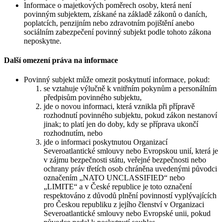
Informace o majetkových poměrech osoby, která není
povinným subjektem, získané na základě zákonů o daních,
poplatcích, penzijním nebo zdravotním pojištění anebo
sociálním zabezpečení povinný subjekt podle tohoto zákona
neposkytne.
Další omezení práva na informace
Povinný subjekt může omezit poskytnutí informace, pokud:
se vztahuje výlučně k vnitřním pokynům a personálním
předpisům povinného subjektu,
jde o novou informaci, která vznikla při přípravě
rozhodnutí povinného subjektu, pokud zákon nestanoví
jinak; to platí jen do doby, kdy se příprava ukončí
rozhodnutím, nebo
jde o informaci poskytnutou Organizací
Severoatlantické smlouvy nebo Evropskou unií, která je
v zájmu bezpečnosti státu, veřejné bezpečnosti nebo
ochrany práv třetích osob chráněna uvedenými původci
označením „NATO UNCLASSIFIED“ nebo
„LIMITE“ a v České republice je toto označení
respektováno z důvodů plnění povinností vyplývajících
pro Českou republiku z jejího členství v Organizaci
Severoatlantické smlouvy nebo Evropské unii, pokud