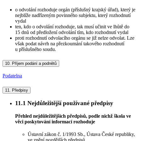
o odvolání rozhoduje orgán (příslušný krajský úřad), který je
nejblíže nadřízeným povinného subjektu, který rozhodnutí
vydal
ten, kdo o odvolání rozhoduje, tak musí učinit ve lhůtě do
15 dnů od předložení odvolání tím, kdo rozhodnutí vydal
proti rozhodnutí odvolacího orgánu se již nelze odvolat. Lze
však podat návrh na přezkoumání takového rozhodnutí
u příslušného soudu.
10.
Příjem podání a podnětů
Podatelna
11.
Předpisy
11.1
Nejdůležitější používané předpisy
Přehled nejdůležitějších předpisů, podle nichž škola ve
věci poskytování informací rozhoduje
Ústavní zákon č. 1/1993 Sb., Ústava České republiky,
ve znění pozdějších předpisů.