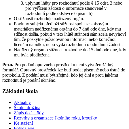
uplynutí lhůty pro rozhodnutí podle § 15 odst. 3 nebo
pro vyřízení žádosti o informace stanovené v
rozhodnutí podle odstavce 6 písm. b).
O stížnosti rozhoduje nadřízený orgán.
Povinný subjekt předloží stížnost spolu se spisovým
materiálem nadřízenému orgánu do 7 dnů ode dne, kdy mu
stížnost došla, pokud v této lhůtě stížnosti sám zcela nevyhoví
tím, že poskytne požadovanou informaci nebo konečnou
licenční nabídku, nebo vydá rozhodnutí o odmítnutí žádosti.
Nadřízený orgán o stížnosti rozhodne do 15 dnů ode dne, kdy
mu byla předložena.
Pozn.
Pro podání opravného prostředku není vytvořen žádný
formulář. Opravný prostředek lze buď podat písemně nebo ústně do
protokolu. Z podání musí být zřejmé, kdo jej činí a proti jakému
rozhodnutí je podání učiněno.
Základní škola
Aktuality
Školní družina
Zápis do 1. třídy
Rozvrhy a organizace školního roku, kroužky
Ke stažení
Fotogalerie