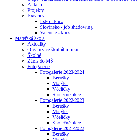
Anketa
Projekty
Erasmus+
Irsko - kurz
Slovinsko - job shadowing
Valencie - kurz
Mateřská škola
Aktuality
Organizace školního roku
Školné
Zápis do MŠ
Fotogalerie
Fotogalerie 2023⁄2024
Berušky
Motýlci
Včeličky
Společné akce
Fotogalerie 2022⁄2023
Berušky
Motýlci
Včeličky
Společné akce
Fotogalerie 2021⁄2022
Berušky
Motýlci