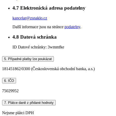
4.7
Elektronická adresa podatelny
kancelar@zsnaklo.cz
Další informace jsou na stránce
podatelny
.
4.8
Datová schránka
ID Datové schránky:
3wmmfke
5.
Případné platby lze poukázat
181451862/0300 (Československá obchodní banka, a.s.)
6.
IČO
75029952
7.
Plátce daně z přidané hodnoty
Nejsme plátci DPH