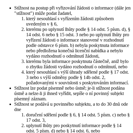
Stížnost na postup při vyřizování žádosti o informace (dále jen
"stížnost") může podat žadatel,
který nesouhlasí s vyřízením žádosti způsobem
uvedeným v § 6,
kterému po uplynutí lhůty podle § 14 odst. 5 písm. d), §
14 odst. 6 nebo § 15 odst. 3 nebo po uplynutí lhůty pro
vyřízení žádosti o informace stanovené v rozhodnutí
podle odstavce 6 písm. b) nebyla poskytnuta informace
nebo předložena konečná licenční nabídka a nebylo
vydáno rozhodnutí o odmítnutí žádosti,
kterému byla informace poskytnuta částečně, aniž bylo
o zbytku žádosti vydáno rozhodnutí o odmítnutí, nebo
který nesouhlasí s výší úhrady sdělené podle § 17 odst.
3 nebo s výší odměny podle § 14b odst. 2,
požadovanými v souvislosti s poskytováním informací.
Stížnost lze podat písemně nebo ústně; je-li stížnost podána
ústně a nelze-li ji ihned vyřídit, sepíše o ní povinný subjekt
písemný záznam.
Stížnost se podává u povinného subjektu, a to do 30 dnů ode
dne
doručení sdělení podle § 6, § 14 odst. 5 písm. c) nebo §
17 odst. 3,
uplynutí lhůty pro poskytnutí informace podle § 14
odst. 5 písm. d) nebo § 14 odst. 6, nebo