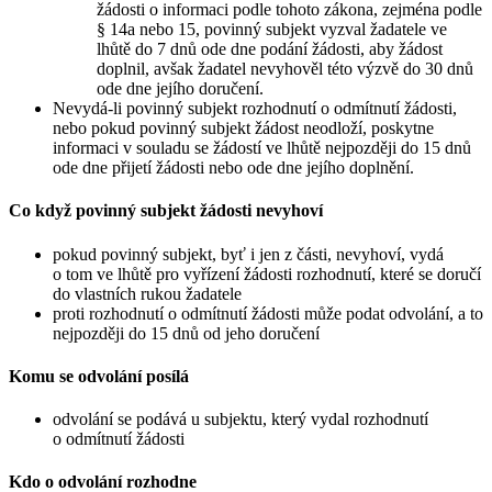
žádosti o informaci podle tohoto zákona, zejména podle
§ 14a nebo 15, povinný subjekt vyzval žadatele ve
lhůtě do 7 dnů ode dne podání žádosti, aby žádost
doplnil, avšak žadatel nevyhověl této výzvě do 30 dnů
ode dne jejího doručení.
Nevydá-li povinný subjekt rozhodnutí o odmítnutí žádosti,
nebo pokud povinný subjekt žádost neodloží, poskytne
informaci v souladu se žádostí ve lhůtě nejpozději do 15 dnů
ode dne přijetí žádosti nebo ode dne jejího doplnění.
Co když povinný subjekt žádosti nevyhoví
pokud povinný subjekt, byť i jen z části, nevyhoví, vydá
o tom ve lhůtě pro vyřízení žádosti rozhodnutí, které se doručí
do vlastních rukou žadatele
proti rozhodnutí o odmítnutí žádosti může podat odvolání, a to
nejpozději do 15 dnů od jeho doručení
Komu se odvolání posílá
odvolání se podává u subjektu, který vydal rozhodnutí
o odmítnutí žádosti
Kdo o odvolání rozhodne