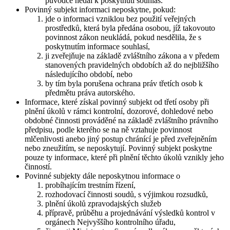
původce nedal k poskytnutí souhlas.
Povinný subjekt informaci neposkytne, pokud:
jde o informaci vzniklou bez použití veřejných
prostředků, která byla předána osobou, jíž takovouto
povinnost zákon neukládá, pokud nesdělila, že s
poskytnutím informace souhlasí,
ji zveřejňuje na základě zvláštního zákona a v předem
stanovených pravidelných obdobích až do nejbližšího
následujícího období, nebo
by tím byla porušena ochrana práv třetích osob k
předmětu práva autorského.
Informace, které získal povinný subjekt od třetí osoby při
plnění úkolů v rámci kontrolní, dozorové, dohledové nebo
obdobné činnosti prováděné na základě zvláštního právního
předpisu, podle kterého se na ně vztahuje povinnost
mlčenlivosti anebo jiný postup chránící je před zveřejněním
nebo zneužitím, se neposkytují. Povinný subjekt poskytne
pouze ty informace, které při plnění těchto úkolů vznikly jeho
činností.
Povinné subjekty dále neposkytnou informace o
probíhajícím trestním řízení,
rozhodovací činnosti soudů, s výjimkou rozsudků,
plnění úkolů zpravodajských služeb
přípravě, průběhu a projednávání výsledků kontrol v
orgánech Nejvyššího kontrolního úřadu,