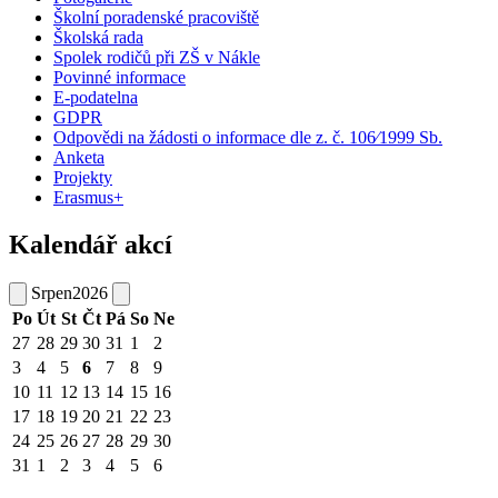
Školní poradenské pracoviště
Školská rada
Spolek rodičů při ZŠ v Nákle
Povinné informace
E-podatelna
GDPR
Odpovědi na žádosti o informace dle z. č. 106⁄1999 Sb.
Anketa
Projekty
Erasmus+
Kalendář akcí
Srpen
2026
Po
Út
St
Čt
Pá
So
Ne
27
28
29
30
31
1
2
3
4
5
6
7
8
9
10
11
12
13
14
15
16
17
18
19
20
21
22
23
24
25
26
27
28
29
30
31
1
2
3
4
5
6