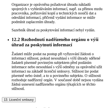
Organizace je oprávněna požadovat úhradu nákladů
spojených s vyhledáváním informací, např. za přímou mzdu
pracovníka, pořizování kopií a technických nosičů dat a
odesílání informací, přičemž vydání informace se může
podmínit zaplacením úhrady.
Sazebník úhrad za poskytování informací nebyl vydán.
12.2
Rozhodnutí nadřízeného orgánu o výši
úhrad za poskytnutí informací
Žadatel může podat na postup při vyřizování žádosti o
informaci stížnost, pokud nesouhlasí s výší úhrady sdělené
žadateli písemně povinným subjektem před podáním
informace nebo nesouhlasí s výší odměny za oprávnění užít
informaci na základě licenční smlouvy. Stížnost lze podat
písemně nebo ústně, a to u povinného subjektu. O stížnosti
rozhoduje nadřízený orgán. V současné době nejsou vydána
žádná usnesení nadřízeného orgánu týkajících se těchto
stížností.
13.
Licenční smlouvy