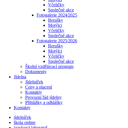
Včeličky
Společné akce
Fotogalerie 2024⁄2025
Berušky
Motýlci
Včeličky
Společné akce
Fotogalerie 2025⁄2026
Berušky
Motýlci
Včeličky
Společné akce
Školní vzdělávací program
Dokumenty
Jídelna
Jídelníček
Ceny a placení
Kontakty
Provozní řád jídelny
Přihlášky a odhlášky
Kontakty
jídelníček
škola online
jazyková laboratoř