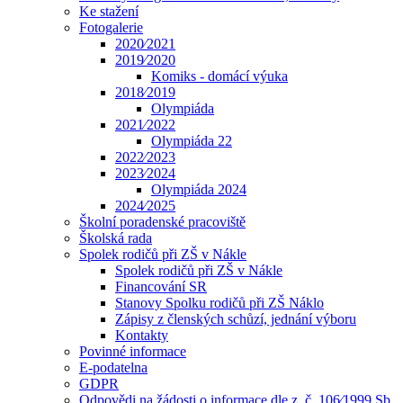
Ke stažení
Fotogalerie
2020⁄2021
2019⁄2020
Komiks - domácí výuka
2018⁄2019
Olympiáda
2021⁄2022
Olympiáda 22
2022⁄2023
2023⁄2024
Olympiáda 2024
2024⁄2025
Školní poradenské pracoviště
Školská rada
Spolek rodičů při ZŠ v Nákle
Spolek rodičů při ZŠ v Nákle
Financování SR
Stanovy Spolku rodičů při ZŠ Náklo
Zápisy z členských schůzí, jednání výboru
Kontakty
Povinné informace
E-podatelna
GDPR
Odpovědi na žádosti o informace dle z. č. 106⁄1999 Sb.