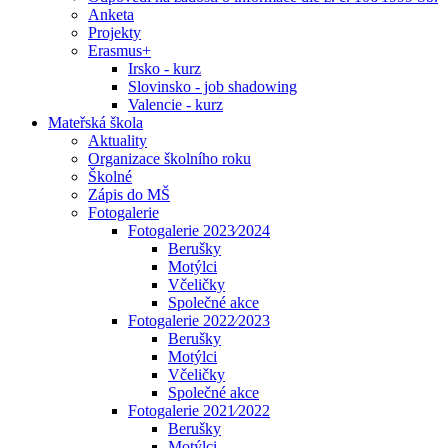
Anketa
Projekty
Erasmus+
Irsko - kurz
Slovinsko - job shadowing
Valencie - kurz
Mateřská škola
Aktuality
Organizace školního roku
Školné
Zápis do MŠ
Fotogalerie
Fotogalerie 2023⁄2024
Berušky
Motýlci
Včeličky
Společné akce
Fotogalerie 2022⁄2023
Berušky
Motýlci
Včeličky
Společné akce
Fotogalerie 2021⁄2022
Berušky
Motýlci