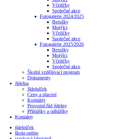
Včeličky
Společné akce
Fotogalerie 2024⁄2025
Berušky
Motýlci
Včeličky
Společné akce
Fotogalerie 2025⁄2026
Berušky
Motýlci
Včeličky
Společné akce
Školní vzdělávací program
Dokumenty
Jídelna
Jídelníček
Ceny a placení
Kontakty
Provozní řád jídelny
Přihlášky a odhlášky
Kontakty
jídelníček
škola online
jazyková laboratoř