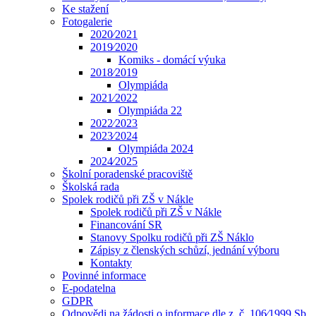
Ke stažení
Fotogalerie
2020⁄2021
2019⁄2020
Komiks - domácí výuka
2018⁄2019
Olympiáda
2021⁄2022
Olympiáda 22
2022⁄2023
2023⁄2024
Olympiáda 2024
2024⁄2025
Školní poradenské pracoviště
Školská rada
Spolek rodičů při ZŠ v Nákle
Spolek rodičů při ZŠ v Nákle
Financování SR
Stanovy Spolku rodičů při ZŠ Náklo
Zápisy z členských schůzí, jednání výboru
Kontakty
Povinné informace
E-podatelna
GDPR
Odpovědi na žádosti o informace dle z. č. 106⁄1999 Sb.