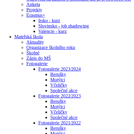
Anketa
Projekty
Erasmus+
Irsko - kurz
Slovinsko - job shadowing
Valencie - kurz
Mateřská škola
Aktuality
Organizace školního roku
Školné
Zápis do MŠ
Fotogalerie
Fotogalerie 2023⁄2024
Berušky
Motýlci
Včeličky
Společné akce
Fotogalerie 2022⁄2023
Berušky
Motýlci
Včeličky
Společné akce
Fotogalerie 2021⁄2022
Berušky
Motýlci