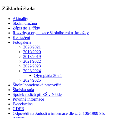
Základní škola
Aktuality
Školní družina
Zápis do 1. třídy
Rozvrhy a organizace školního roku, kroužky
Ke stažení
Fotogalerie
2020⁄2021
2019⁄2020
2018⁄2019
2021⁄2022
2022⁄2023
2023⁄2024
Olympiáda 2024
2024⁄2025
Školní poradenské pracoviště
Školská rada
Spolek rodičů při ZŠ v Nákle
Povinné informace
E-podatelna
GDPR
Odpovědi na žádosti o informace dle z. č. 106⁄1999 Sb.