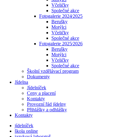
Včeličky
Společné akce
Fotogalerie 2024⁄2025
Berušky
Motýlci
Včeličky
Společné akce
Fotogalerie 2025⁄2026
Berušky
Motýlci
Včeličky
Společné akce
Školní vzdělávací program
Dokumenty
Jídelna
Jídelníček
Ceny a placení
Kontakty
Provozní řád jídelny
Přihlášky a odhlášky
Kontakty
jídelníček
škola online
jazyková laboratoř