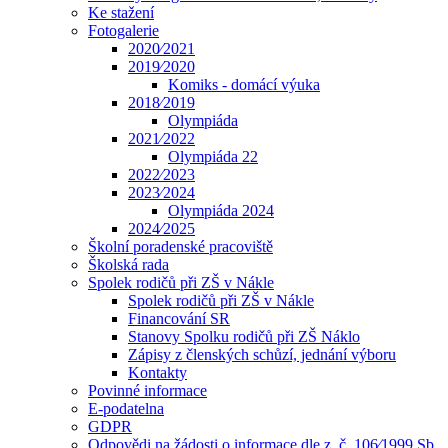
Ke stažení
Fotogalerie
2020⁄2021
2019⁄2020
Komiks - domácí výuka
2018⁄2019
Olympiáda
2021⁄2022
Olympiáda 22
2022⁄2023
2023⁄2024
Olympiáda 2024
2024⁄2025
Školní poradenské pracoviště
Školská rada
Spolek rodičů při ZŠ v Nákle
Spolek rodičů při ZŠ v Nákle
Financování SR
Stanovy Spolku rodičů při ZŠ Náklo
Zápisy z členských schůzí, jednání výboru
Kontakty
Povinné informace
E-podatelna
GDPR
Odpovědi na žádosti o informace dle z. č. 106⁄1999 Sb.