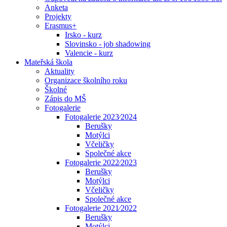
Anketa
Projekty
Erasmus+
Irsko - kurz
Slovinsko - job shadowing
Valencie - kurz
Mateřská škola
Aktuality
Organizace školního roku
Školné
Zápis do MŠ
Fotogalerie
Fotogalerie 2023⁄2024
Berušky
Motýlci
Včeličky
Společné akce
Fotogalerie 2022⁄2023
Berušky
Motýlci
Včeličky
Společné akce
Fotogalerie 2021⁄2022
Berušky
Motýlci