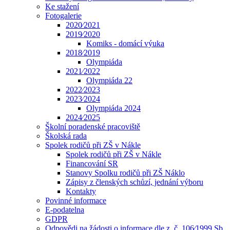
Ke stažení
Fotogalerie
2020⁄2021
2019⁄2020
Komiks - domácí výuka
2018⁄2019
Olympiáda
2021⁄2022
Olympiáda 22
2022⁄2023
2023⁄2024
Olympiáda 2024
2024⁄2025
Školní poradenské pracoviště
Školská rada
Spolek rodičů při ZŠ v Nákle
Spolek rodičů při ZŠ v Nákle
Financování SR
Stanovy Spolku rodičů při ZŠ Náklo
Zápisy z členských schůzí, jednání výboru
Kontakty
Povinné informace
E-podatelna
GDPR
Odpovědi na žádosti o informace dle z. č. 106⁄1999 Sb.