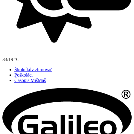
33/19 °C
Školníkův zhrnovač
Poškoláci
Časopis MišMaš