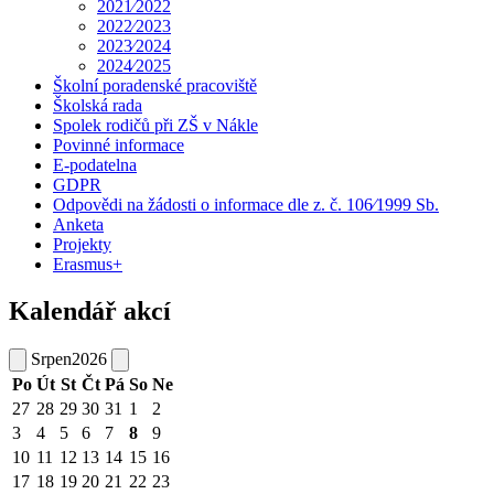
2021⁄2022
2022⁄2023
2023⁄2024
2024⁄2025
Školní poradenské pracoviště
Školská rada
Spolek rodičů při ZŠ v Nákle
Povinné informace
E-podatelna
GDPR
Odpovědi na žádosti o informace dle z. č. 106⁄1999 Sb.
Anketa
Projekty
Erasmus+
Kalendář akcí
Srpen
2026
Po
Út
St
Čt
Pá
So
Ne
27
28
29
30
31
1
2
3
4
5
6
7
8
9
10
11
12
13
14
15
16
17
18
19
20
21
22
23