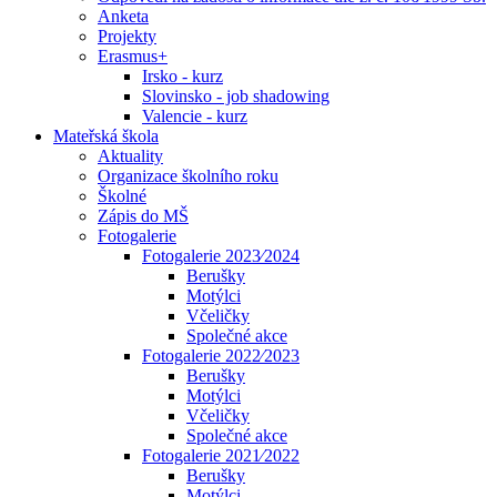
Anketa
Projekty
Erasmus+
Irsko - kurz
Slovinsko - job shadowing
Valencie - kurz
Mateřská škola
Aktuality
Organizace školního roku
Školné
Zápis do MŠ
Fotogalerie
Fotogalerie 2023⁄2024
Berušky
Motýlci
Včeličky
Společné akce
Fotogalerie 2022⁄2023
Berušky
Motýlci
Včeličky
Společné akce
Fotogalerie 2021⁄2022
Berušky
Motýlci