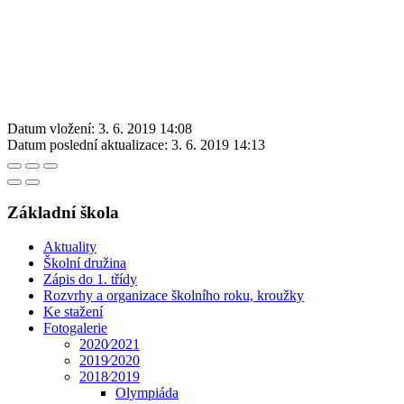
Datum vložení:
3. 6. 2019 14:08
Datum poslední aktualizace:
3. 6. 2019 14:13
Základní škola
Aktuality
Školní družina
Zápis do 1. třídy
Rozvrhy a organizace školního roku, kroužky
Ke stažení
Fotogalerie
2020⁄2021
2019⁄2020
2018⁄2019
Olympiáda