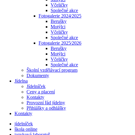
Včeličky
Společné akce
Fotogalerie 2024⁄2025
Berušky
Motýlci
Včeličky
Společné akce
Fotogalerie 2025⁄2026
Berušky
Motýlci
Včeličky
Společné akce
Školní vzdělávací program
Dokumenty
Jídelna
Jídelníček
Ceny a placení
Kontakty
Provozní řád jídelny
Přihlášky a odhlášky
Kontakty
jídelníček
škola online
jazyková laboratoř