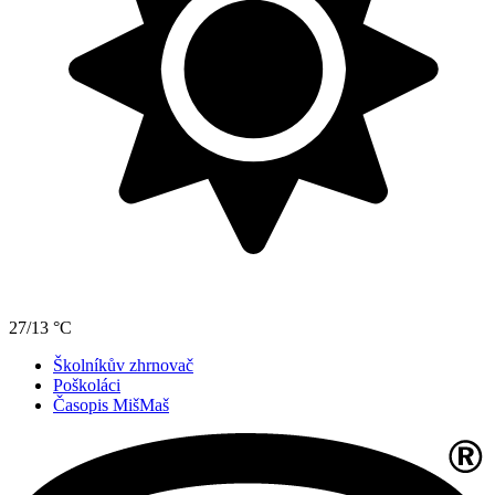
27/13 °C
Školníkův zhrnovač
Poškoláci
Časopis MišMaš