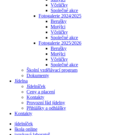
Včeličky
Společné akce
Fotogalerie 2024⁄2025
Berušky
Motýlci
Včeličky
Společné akce
Fotogalerie 2025⁄2026
Berušky
Motýlci
Včeličky
Společné akce
Školní vzdělávací program
Dokumenty
Jídelna
Jídelníček
Ceny a placení
Kontakty
Provozní řád jídelny
Přihlášky a odhlášky
Kontakty
jídelníček
škola online
jazyková laboratoř