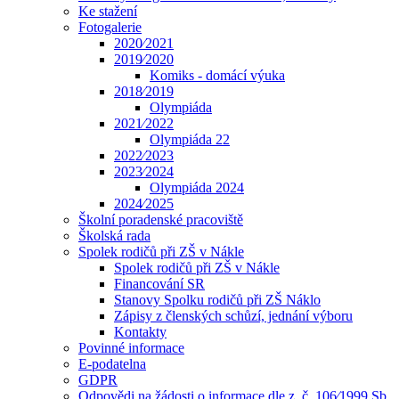
Ke stažení
Fotogalerie
2020⁄2021
2019⁄2020
Komiks - domácí výuka
2018⁄2019
Olympiáda
2021⁄2022
Olympiáda 22
2022⁄2023
2023⁄2024
Olympiáda 2024
2024⁄2025
Školní poradenské pracoviště
Školská rada
Spolek rodičů při ZŠ v Nákle
Spolek rodičů při ZŠ v Nákle
Financování SR
Stanovy Spolku rodičů při ZŠ Náklo
Zápisy z členských schůzí, jednání výboru
Kontakty
Povinné informace
E-podatelna
GDPR
Odpovědi na žádosti o informace dle z. č. 106⁄1999 Sb.