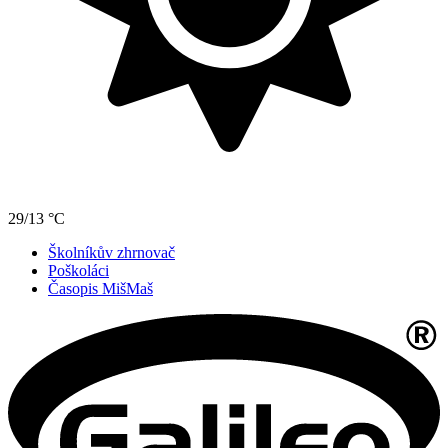
29/13 °C
Školníkův zhrnovač
Poškoláci
Časopis MišMaš