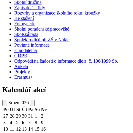
Školní družina
Zápis do 1. třídy
Rozvrhy a organizace školního roku, kroužky
Ke stažení
Fotogalerie
Školní poradenské pracoviště
Školská rada
Spolek rodičů při ZŠ v Nákle
Povinné informace
E-podatelna
GDPR
Odpovědi na žádosti o informace dle z. č. 106⁄1999 Sb.
Anketa
Projekty
Erasmus+
Kalendář akcí
Srpen
2026
Po
Út
St
Čt
Pá
So
Ne
27
28
29
30
31
1
2
3
4
5
6
7
8
9
10
11
12
13
14
15
16