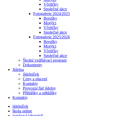
Včeličky
Společné akce
Fotogalerie 2024⁄2025
Berušky
Motýlci
Včeličky
Společné akce
Fotogalerie 2025⁄2026
Berušky
Motýlci
Včeličky
Společné akce
Školní vzdělávací program
Dokumenty
Jídelna
Jídelníček
Ceny a placení
Kontakty
Provozní řád jídelny
Přihlášky a odhlášky
Kontakty
jídelníček
škola online
jazyková laboratoř