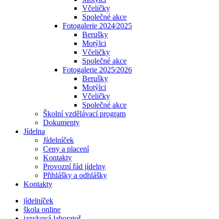
Včeličky
Společné akce
Fotogalerie 2024⁄2025
Berušky
Motýlci
Včeličky
Společné akce
Fotogalerie 2025⁄2026
Berušky
Motýlci
Včeličky
Společné akce
Školní vzdělávací program
Dokumenty
Jídelna
Jídelníček
Ceny a placení
Kontakty
Provozní řád jídelny
Přihlášky a odhlášky
Kontakty
jídelníček
škola online
jazyková laboratoř