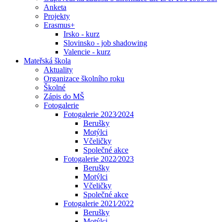
Anketa
Projekty
Erasmus+
Irsko - kurz
Slovinsko - job shadowing
Valencie - kurz
Mateřská škola
Aktuality
Organizace školního roku
Školné
Zápis do MŠ
Fotogalerie
Fotogalerie 2023⁄2024
Berušky
Motýlci
Včeličky
Společné akce
Fotogalerie 2022⁄2023
Berušky
Motýlci
Včeličky
Společné akce
Fotogalerie 2021⁄2022
Berušky
Motýlci