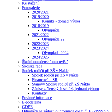
Ke stažení
Fotogalerie
2020⁄2021
2019⁄2020
Komiks - domácí výuka
2018⁄2019
Olympiáda
2021⁄2022
Olympiáda 22
2022⁄2023
2023⁄2024
Olympiáda 2024
2024⁄2025
Školní poradenské pracoviště
Školská rada
Spolek rodičů při ZŠ v Nákle
Spolek rodičů při ZŠ v Nákle
Financování SR
Stanovy Spolku rodičů při ZŠ Náklo
Zápisy z členských schůzí, jednání výboru
Kontakty
Povinné informace
E-podatelna
GDPR
Odpovědi na žádosti o informace dle z. č. 106⁄1999 Sb.