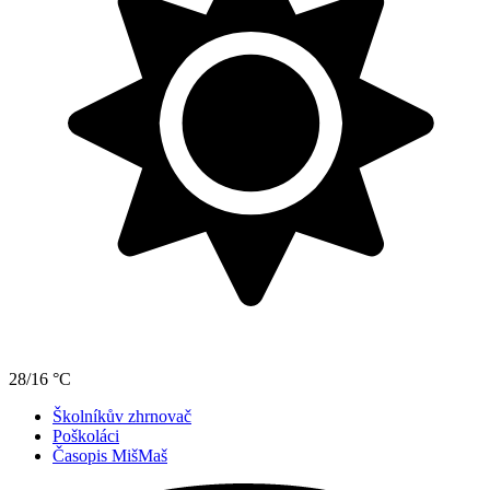
28/16 °C
Školníkův zhrnovač
Poškoláci
Časopis MišMaš